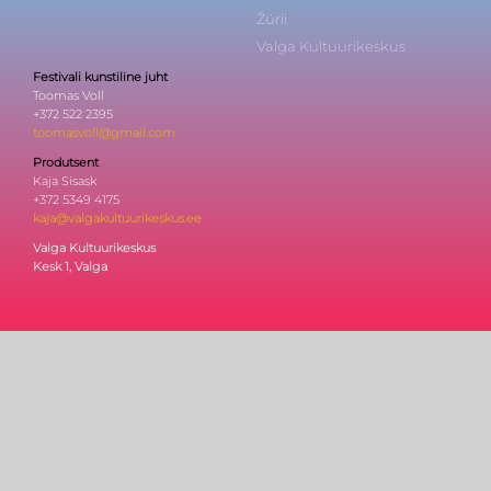
Žürii
Valga Kultuurikeskus
Festivali kunstiline juht
Toomas Voll
+372 522 2395
toomasvoll@gmail.com
Produtsent
Kaja Sisask
+372 5349 4175
kaja@valgakultuurikeskus.ee
Valga Kultuurikeskus
Kesk 1, Valga