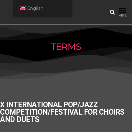
English
LAULURAGIN
International
MENU
pop/jazz
competition-
festival
TERMS
X INTERNATIONAL POP/JAZZ
COMPETITION/FESTIVAL FOR CHOIRS
AND DUETS