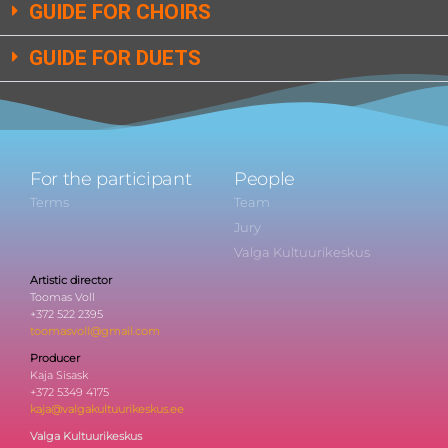
GUIDE FOR CHOIRS
GUIDE FOR DUETS
For the participant
People
Terms
Team
Jury
Valga Kultuurikeskus
Artistic director
Toomas Voll
+372 522 2395
toomasvoll@gmail.com
Producer
Kaja Sisask
+372 5349 4175
kaja@valgakultuurikeskus.ee
Valga Kultuurikeskus