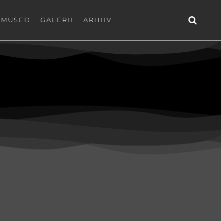
EMUSED
GALERII
ARHIIV