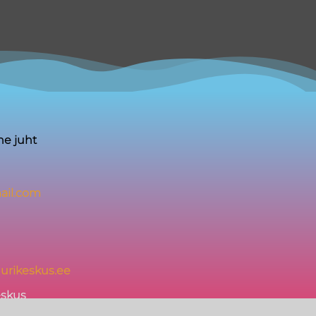
ine juht
ail.com
urikeskus.ee
eskus