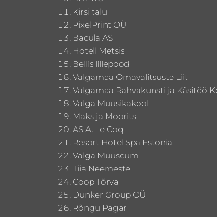
Kirsi talu
PixelPrint OÜ
Bacula AS
Hotell Metsis
Bellis lillepood
Valgamaa Omavalitsuste Liit
Valgamaa Rahvakunsti ja Käsitöö Ke
Valga Muusikakool
Maks ja Moorits
AS A. Le Coq
Resort Hotel Spa Estonia
Valga Muuseum
Tiia Neemeste
Coop Tõrva
Dunker Group OÜ
Rõngu Pagar