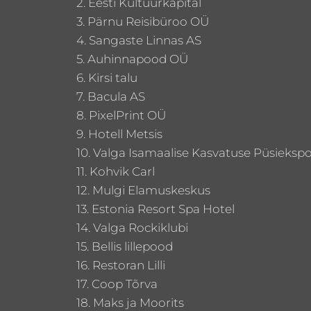
2. Eesti Kultuurkapital
3. Pärnu Reisibüroo OÜ
4. Sangaste Linnas AS
5. Auhinnapood OÜ
6. Kirsi talu
7. Bacula AS
8. PixelPrint OÜ
9. Hotell Metsis
10. Valga Isamaalise Kasvatuse Püsiekspo
11. Kohvik Carl
12. Mulgi Elamuskeskus
13. Estonia Resort Spa Hotel
14. Valga Rockiklubi
15. Bellis lillepood
16. Restoran Lilli
17. Coop Tõrva
18. Maks ja Moorits