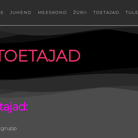
NE
JUHEND
MEESKOND
ŽÜRII
TOETAJAD
TUL
TOETAJAD
tajad:
rtgrupp