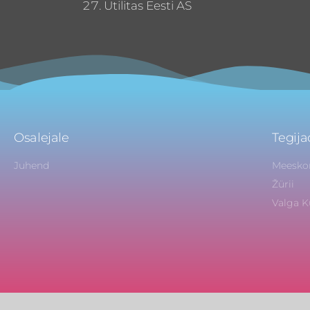
Utilitas Eesti AS
Osalejale
Tegija
Juhend
Meesko
Žürii
Valga K