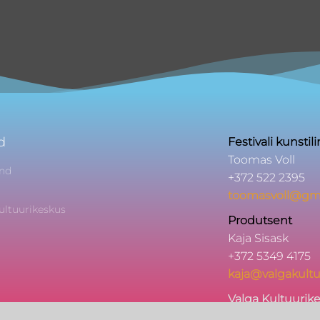
d
Festivali kunstil
Toomas Voll
nd
+372 522 2395
toomasvoll@gm
ultuurikeskus
Produtsent
Kaja Sisask
+372 5349 4175
kaja@valgakultu
Valga Kultuurik
Kesk 1, Valga